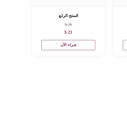
المنتج-الرابع
$
26
$
21
شراء الآن